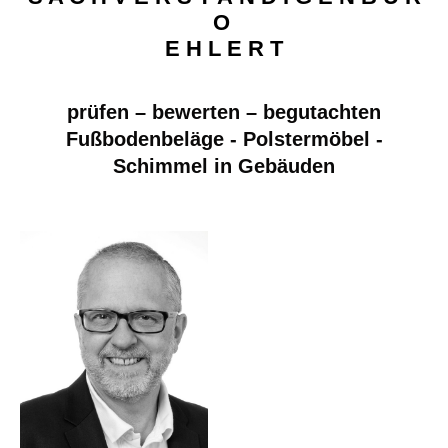
O
E H L E R T
prüfen – bewerten – begutachten
Fußbodenbeläge - Polstermöbel -
Schimmel in Gebäuden