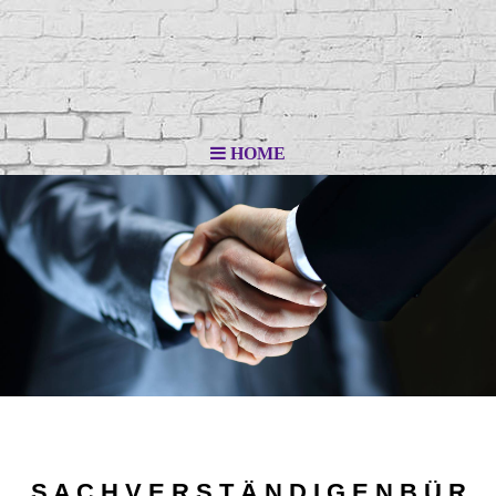
HOME
S A C H V E R S T Ä N D I G E N B Ü R